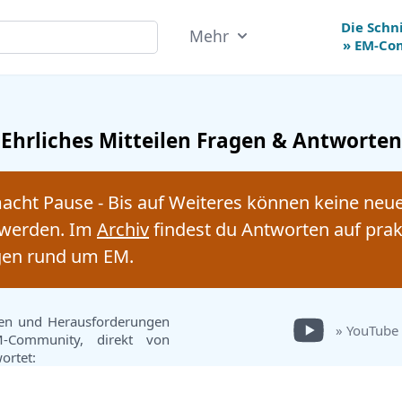
Die Schn
Mehr
» EM-Co
Ehrliches Mitteilen Fragen & Antworten
acht Pause - Bis auf Weiteres können keine neu
t werden. Im
Archiv
findest du Antworten auf prak
agen rund um EM.
gen und Herausforderungen
» YouTube
-Community, direkt von
ortet: