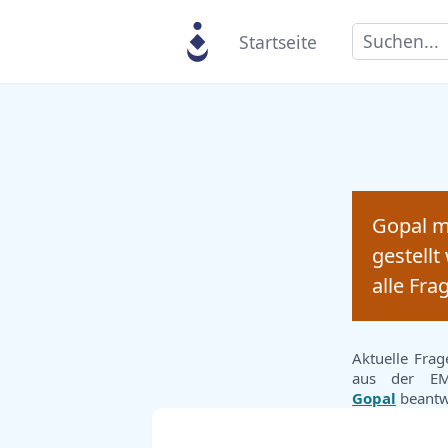
Search
Startseite
Gopal m
gestell
alle Fr
Aktuelle Fra
aus der EM
Gopal
beantw