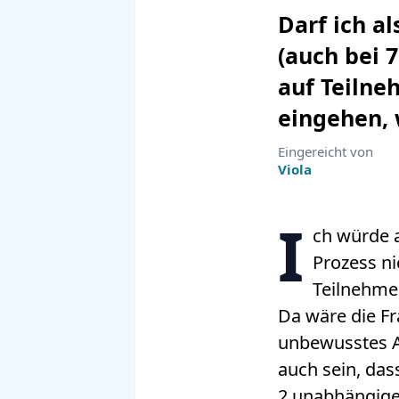
Darf ich a
(auch bei 
auf Teilne
eingehen, 
Eingereicht von
Viola
I
ch würde 
Prozess ni
Teilnehme
Da wäre die Fr
unbewusstes Au
auch sein, das
2 unabhängige