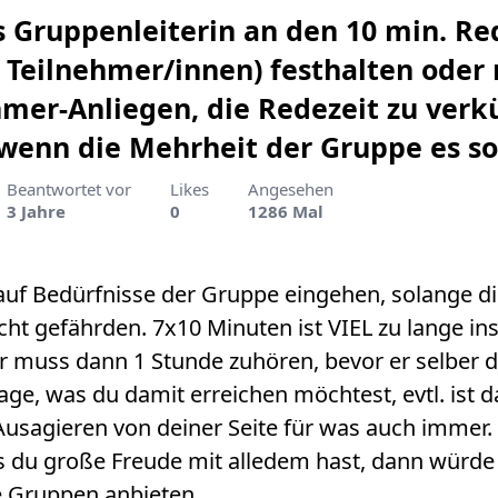
ls Gruppenleiterin an den 10 min. Re
7 Teilnehmer/innen) festhalten oder
hmer-Anliegen, die Redezeit zu verk
wenn die Mehrheit der Gruppe es s
Beantwortet vor
Likes
Angesehen
3 Jahre
0
1286 Mal
auf Bedürfnisse der Gruppe eingehen, solange d
cht gefährden. 7x10 Minuten ist VIEL zu lange in
r muss dann 1 Stunde zuhören, bevor er selber 
age, was du damit erreichen möchtest, evtl. ist d
sagieren von deiner Seite für was auch immer. 
s du große Freude mit alledem hast, dann würde 
 Gruppen anbieten.