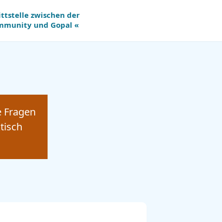
ittstelle zwischen der
mmunity
und
Gopal «
e Fragen
tisch