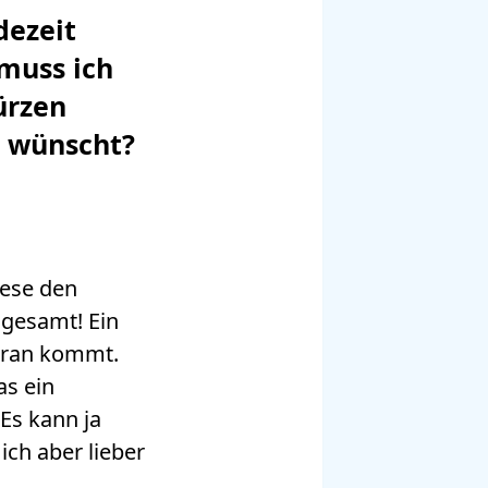
dezeit
 muss ich
ürzen
o wünscht?
iese den
sgesamt! Ein
dran kommt.
as ein
Es kann ja
ich aber lieber