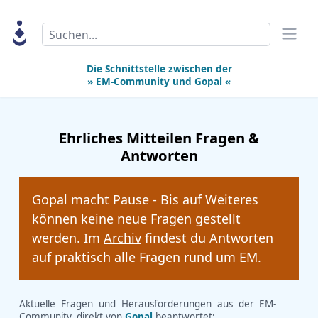
Search
Die Schnittstelle zwischen der
» EM-Community
und
Gopal «
Ehrliches Mitteilen Fragen &
Antworten
Gopal macht Pause - Bis auf Weiteres
können keine neue Fragen gestellt
werden. Im
Archiv
findest du Antworten
auf praktisch alle Fragen rund um EM.
Aktuelle Fragen und Herausforderungen aus der EM-
Community, direkt von
Gopal
beantwortet: